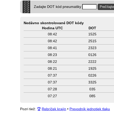
Zadajte DOT kód pneumatiky
Nedávno skontrolované DOT kódy
Hodina UTC
DOT
08:42
1525
08:42
2515
08:41
2323
08:23
0126
08:22
2222
08:21
1925
07:37
0226
07:37
3325
07:28
035
07:27
085
Pozri tiež:
🏆
Rebríček krajín
•
Prevodník jednotiek tlaku