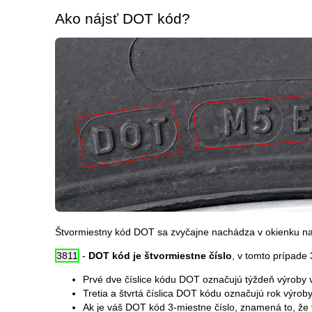
Ako nájsť DOT kód?
Štvormiestny kód DOT sa zvyčajne nachádza v okienku na
3811
-
DOT kód je štvormiestne číslo
, v tomto prípade
Prvé dve číslice kódu DOT označujú týždeň výroby v
Tretia a štvrtá číslica DOT kódu označujú rok výroby
Ak je váš DOT kód 3-miestne číslo, znamená to, ž