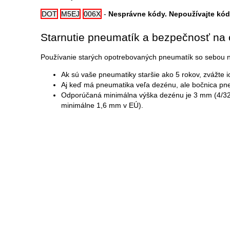
DOT
M5EJ
006X
-
Nesprávne kódy. Nepoužívajte kód
Starnutie pneumatík a bezpečnosť na
Používanie starých opotrebovaných pneumatík so sebou ne
Ak sú vaše pneumatiky staršie ako 5 rokov, zvážte 
Aj keď má pneumatika veľa dezénu, ale bočnica pneu
Odporúčaná minimálna výška dezénu je 3 mm (4/32˝) 
minimálne 1,6 mm v EÚ).