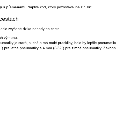
y s písmenami.
Nájdite kód, ktorý pozostáva iba z číslic.
 cestách
sie zvýšené riziko nehody na ceste.
ich výmenu.
matiky je stará, suchá a má malé praskliny, bolo by lepšie pneumatik
pre letné pneumatiky a 4 mm (5/32˝) pre zimné pneumatiky. Zákonné po