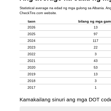
Statistical average na edad ng mga gulong sa Albania. An
CheckTire.com website.
taon
bilang ng mga gam
2026
13
2025
97
2024
117
2023
22
2022
3
2021
43
2020
53
2019
13
2018
3
2017
1
Kamakailang sinuri ang mga DOT code