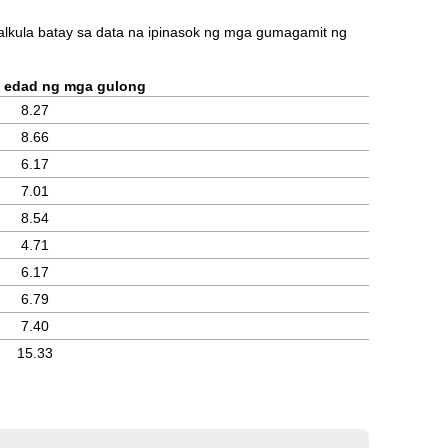
akalkula batay sa data na ipinasok ng mga gumagamit ng
a edad ng mga gulong
8.27
8.66
6.17
7.01
8.54
4.71
6.17
6.79
7.40
15.33