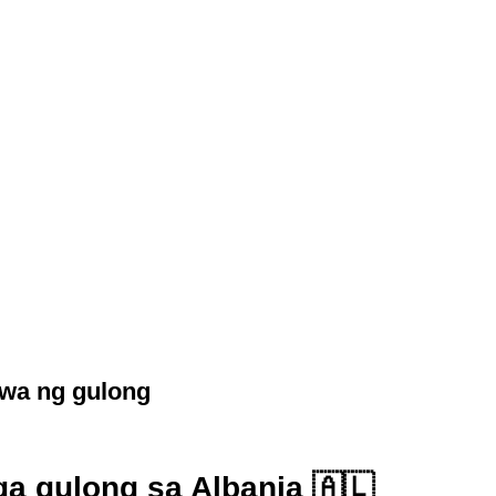
awa ng gulong
a gulong sa Albania 🇦🇱