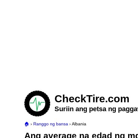
CheckTire.com
Suriin ang petsa ng pagg
Ranggo ng bansa
Albania
Ang average na edad ng mg