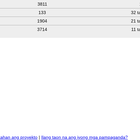
3811
133
32 t
1904
21 t
3714
11 t
tahan ang proyekto
|
Ilang taon na ang iyong mga pampaganda?