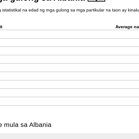
g istatistikal na edad ng mga gulong sa mga partikular na taon ay kin
it
Average n
 mula sa Albania